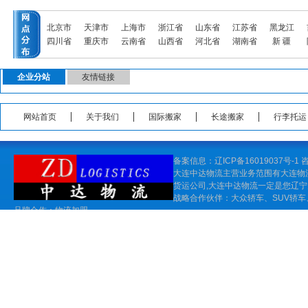
北京市
天津市
上海市
浙江省
山东省
江苏省
黑龙江
四川省
重庆市
云南省
山西省
河北省
湖南省
新 疆
企业分站
友情链接
网站首页
关于我们
国际搬家
长途搬家
行李托运
备案信息：辽ICP备16019037号-1
咨
大连中达物流主营业务范围有
大连物
货运公司
,大连中达物流一定是您
辽宁
战略合作伙伴：
大众
轿车、
SUV轿车
品牌合作：物流
加盟